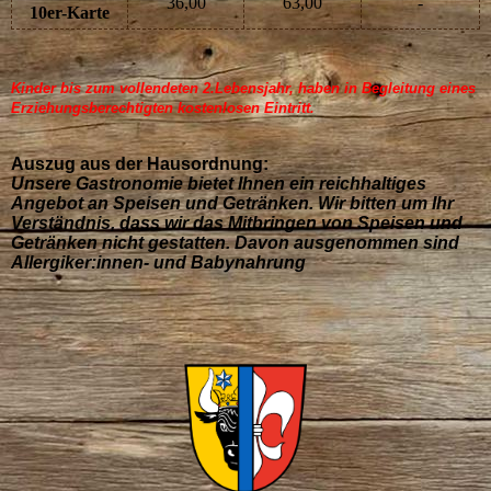
36,00
63,00
-
10er-Karte
Kinder bis zum vollendeten 2.Lebensjahr, haben in Begleitung eines
Erziehungsberechtigten kostenlosen Eintritt.
Auszug aus der Hausordnung:
Unsere Gastronomie bietet Ihnen ein reichhaltiges
Angebot an Speisen und Getränken. Wir bitten um Ihr
Verständnis, dass wir das Mitbringen von Speisen und
Getränken nicht gestatten. Davon ausgenommen sind
Allergiker:innen- und Babynahrung