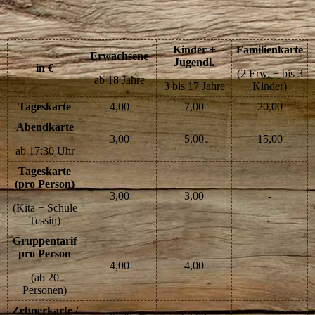
Kinder +
Familienkarte
Erwachsene
Jugendl.
in €
(2 Erw. + bis 3
ab 18 Jahre
3 bis 17 Jahre
Kinder)
Tageskarte
4,00
7,00
20,00
Abendkarte
3,00
5,00
15,00
ab 17:30 Uhr
Tageskarte
(pro Person)
3,00
3,00
-
(Kita + Schule
Tessin)
Gruppentarif
pro Person
4,00
4,00
(ab 20
Personen)
Zehnerkarte /