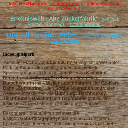
Jetzt NEU bei uns:
Solarium Turbo
(Ergoline Vitality 50
Fusion Spectra)
Erlebniswelt „Alte Zuckerfabrik“
(geöffnet:
Freitag - Sonntag) -
Öffnungszeiten
Naturbad "Tessiner Südsee"
(täglich geöffnet)
-
Öffnungszeiten
Indoorspielpark
Auf einer Fläche von
über 800 m²
ermöglicht unser Spiel-
Park für Kinder aller Alters­gruppen das perfekte
Spielvergnügen. In dem gut gepolsterten
Kleinkind-
Bereich
, auf
4 übergroßen Trampolinen
, dem
Rutschenturm
mit 4
Wellenrutschbahnen
, der
Go-Kart-
Bahn „Zuckerring“
, den
Softball-Kanonen
und vielen
weiteren Attraktionen wie
Hüpfburg
,
Tischhockey
,
Tischfußball
,
Bällebad
und
Tischtennis
gibt es die
lustigsten Abwechslungen für die ganze Familie.
Besondere Höhepunkte sind stets die
lustigen
Geburtstagspartys
der Kleinen in unserem
Erlebnis-Park. Immer mit jeder Menge Spiel, Spaß und