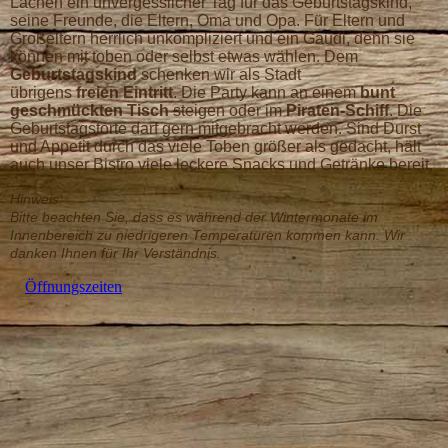
Lachen ein unvergesslicher Tag für das Geburtstagskind,
seine Freunde, die Eltern, Oma und Opa. Für Eltern und
Großeltern herrlich unkompliziert und ein Gaudi, denn sie
können mit toben oder selbst etwas wählen. Dem
Geburtstagskind
schenken wir als Stadt
übrigens
freien
Eintritt
. Die Party kann an einem
bunt
geschmückten Tisch
steigen oder im
Piraten-Schiff
. Die
Geburtstagstorte darf gern mitgebracht werden. Sind Durst
und Appetit durch das viele Toben größer als gedacht, hält
auch unser Bistro viele leckere Snacks und Getränke bereit.
Hinweis:
Bitte beachten Sie, dass es während der Wintermonate im
Innenbereich zu niedrigeren Temperaturen kommen kann. Wir
danken Ihnen für Ihr Verständnis.
Öffnungszeiten