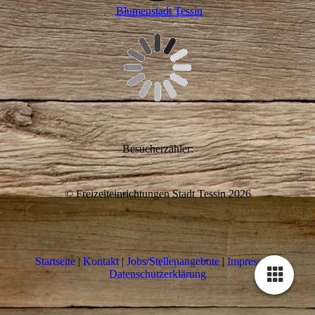
Blumenstadt Tessin
Besucherzähler:
© Freizeiteinrichtungen Stadt Tessin 2026
Startseite
|
Kontakt
|
Jobs/Stellenangebote
|
Impressum
|
Datenschutzerklärung