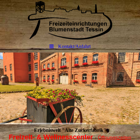
Kontakt/Anfahrt
Erlebniswelt "Alte Zuckerfabrik"
Freizeit- & Wellnesscenter
-
Öffnungszeiten