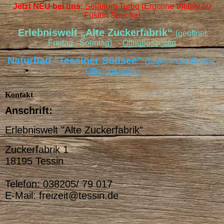
Jetzt NEU bei uns:
Solarium Turbo
(Ergoline Vitality 50
Fusion Spectra)
Erlebniswelt „Alte Zuckerfabrik“
(geöffnet:
Freitag - Sonntag) -
Öffnungszeiten
Naturbad "Tessiner Südsee"
(täglich geöffnet)
-
Öffnungszeiten
Kontakt
Anschrift:
Erlebniswelt "Alte Zuckerfabrik"
Zuckerfabrik 1
18195 Tessin
Telefon: 038205/ 79 017
E-Mail: freizeit@tessin.de