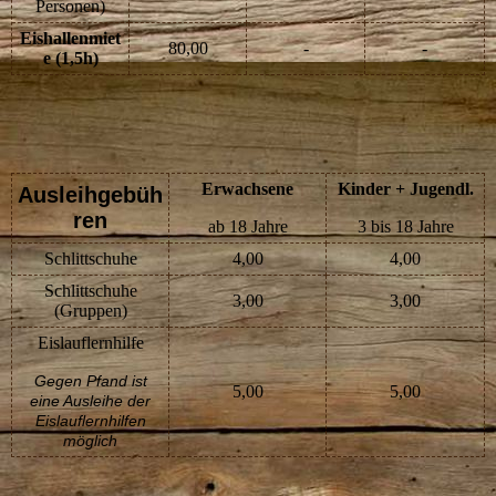
Personen)
Eishallenmiet
80,00
-
-
e (1,5h)
Erwachsene
Kinder + Jugendl.
Ausleihgebüh
ren
ab 18 Jahre
3 bis 18 Jahre
Schlittschuhe
4,00
4,00
Schlittschuhe
3,00
3,00
(Gruppen)
Eislauflernhilfe
Gegen Pfand ist
5,00
5,00
eine Ausleihe der
Eislauflernhilfen
möglich