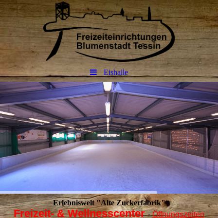
Eishalle
Erlebniswelt "Alte Zuckerfabrik"
Freizeit- & Wellnesscenter
-
Öffnungszeiten