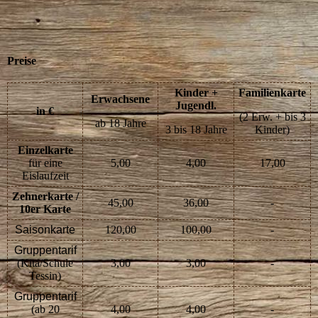
Preise
Kinder +
Familienkarte
Erwachsene
Jugendl.
in €
(2 Erw. + bis 3
ab 18 Jahre
3 bis 18 Jahre
Kinder)
Einzelkarte
für eine
5,00
4,00
17,00
Eislaufzeit
Zehnerkarte /
45,00
36,00
-
10er Karte
Saisonkarte
120,00
100,00
-
Gruppentarif
(Kita/Schule
3,00
3,00
-
Tessin)
Gruppentarif
(ab 20
4,00
4,00
-