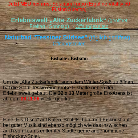
Jetzt NEU bei uns:
Solarium Turbo
(Ergoline Vitality 50
Fusion Spectra)
Erlebniswelt „Alte Zuckerfabrik“
(geöffnet:
Freitag - Sonntag) -
Öffnungszeiten
Naturbad "Tessiner Südsee"
(täglich geöffnet)
-
Öffnungszeiten
Eishalle / Eisbahn
Um die „Alte Zuckerfabrik“ auch dem Winter-Spaß zu öffnen,
hat die Stadt Tessin eine große Eishalle neben der
Erlebniswelt gebaut. Die
32 x 13 Meter
große Eis-Arena ist
ab dem
28.11.26
wieder
geöffnet.
Eine „Eis-Disco“ auf Kufen, Schlittschuh- und Eiskunstlauf
bei guter Musik sind ebenso möglich wie das inzwischen
auch von Teams entfernter Städte gerne angenommene
Eishockey-Spiel.