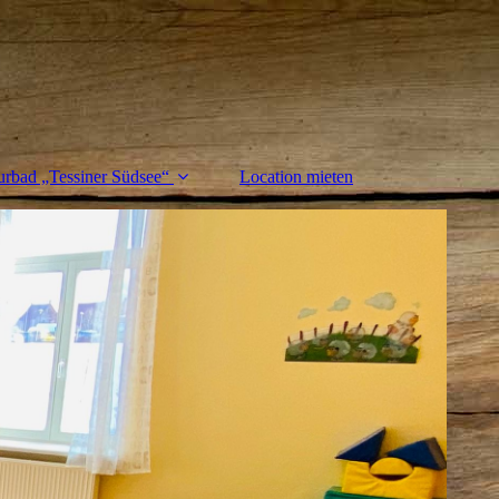
urbad „Tessiner Südsee“
Location mieten