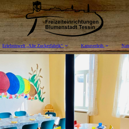
Erlebniswelt „Alte Zuckerfabrik“
Kanuverleih
Nat