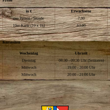
Preise
in €
Erwachsene
pro Person / Stunde
7,00
10er-Karte (10 x 1h)
63,00
Kurszeiten
Wochentag
Uhrzeit
Dienstag
08:30 - 09:30 Uhr (Senioren)
Mittwoch
19:00 - 20:00 Uhr
Mittwoch
20:00 - 21:00 Uhr