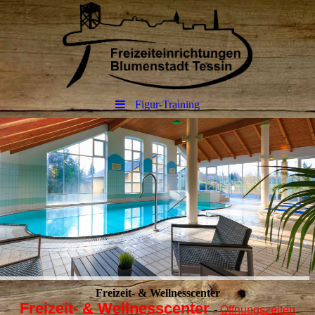
Figur-Training
Freizeit- & Wellnesscenter
Freizeit- & Wellnesscenter
-
Öffnungszeiten