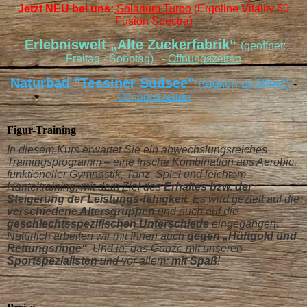
Jetzt NEU bei uns:
Solarium Turbo
(Ergoline Vitality 50
Fusion Spectra)
Erlebniswelt „Alte Zuckerfabrik“
(geöffnet:
Freitag - Sonntag) -
Öffnungszeiten
Naturbad "Tessiner Südsee"
(täglich geöffnet)
-
Öffnungszeiten
Figur-Training
In diesem Kurs erwartet Sie ein abwechslungsreiches
Trainingsprogramm – eine frische Kombination aus Aerobic,
funktioneller Gymnastik, Tanz, Spiel und leichtem
Hanteltraining, mit dem Ziel des
Erhaltes bzw. der
Steigerung der Leistungs-fähigkeit
. Es wird gezielt auf die
verschiedene Altersgruppen
und auch auf die
geschlechtsspezifischen Unterschiede
eingegangen.
Natürlich arbeiten wir mit Ihnen auch
gegen „Hüftgold und
Rettungsringe“
. Und ja, das Ganze mit unseren
Sportspezialisten
und vor allem:
mit Spaß
!